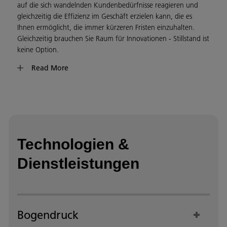
auf die sich wandelnden Kundenbedürfnisse reagieren und
gleichzeitig die Effizienz im Geschäft erzielen kann, die es
Ihnen ermöglicht, die immer kürzeren Fristen einzuhalten.
Gleichzeitig brauchen Sie Raum für Innovationen - Stillstand ist
keine Option.
Read More
Unser Ziel bei Ricoh ist es, gewerblichen Druckereien zu helfen,
die nötige Widerstandsfähigkeit zu erreichen, um die
langfristigen Anforderungen aller Betreiber von digitalen
Produktionsdrucksystemen zu erfüllen. Wir sind auf
Automatisierung, Integration und Workflow-Effizienz
spezialisiert und bieten erstklassige Hardware,
Softwarelösungen, technische Dienstleistungen und
Technologien &
Fachwissen im Digitaldruck, die Ihr Unternehmen auf die
Dienstleistungen
nächste Stufe führen können. Wir betreuen mehr als 7.000
Kunden in der gesamten EMEA-Region (Europa, Naher Osten
und Afrika) und stehen Ihnen auch langfristig zur Seite, damit
Ihr Unternehmen heute, morgen und übermorgen erfolgreich
bleibt.
Bogendruck