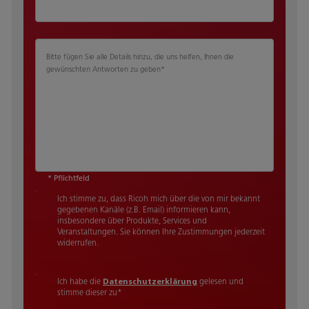
Bitte fügen Sie alle Details hinzu, die uns helfen, Ihnen die
gewünschten Antworten zu geben
*
* Pflichtfeld
Ich stimme zu, dass Ricoh mich über die von mir bekannt
gegebenen Kanäle (z.B. Email) informieren kann,
insbesondere über Produkte, Services und
Veranstaltungen. Sie können Ihre Zustimmungen jederzeit
widerrufen.
Ich habe die
Datenschutzerklärung
gelesen und
stimme dieser zu
*