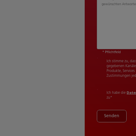
gewünschten Antworte
* Pflichtfeld
Ich stimme zu, das
gegebenen Kanäle 
Produkte, Services
Zustimmungen jede
Ich habe die
Date
zu
*
Senden