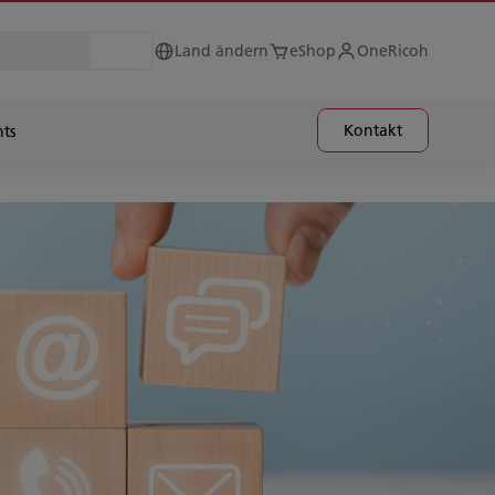
Land ändern
eShop
OneRicoh
Kontakt
hts