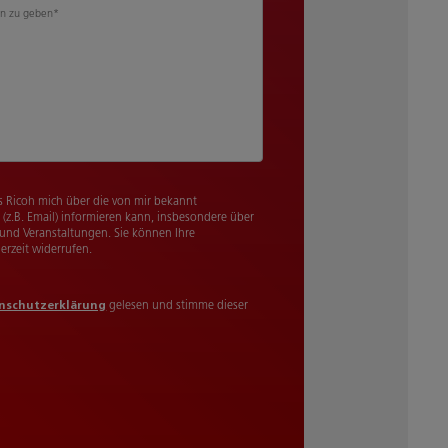
n zu geben
*
s Ricoh mich über die von mir bekannt
(z.B. Email) informieren kann, insbesondere über
 und Veranstaltungen. Sie können Ihre
rzeit widerrufen.
nschutzerklärung
gelesen und stimme dieser