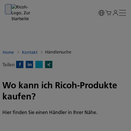
Go to banner
Go to content
Go to footer
Händlersuche
Home
Kontakt
Teilen
X)
Facebook)
Linkedin)
Xing)
Wo kann ich Ricoh-Produkte
kaufen?
Hier finden Sie einen Händler in Ihrer Nähe.