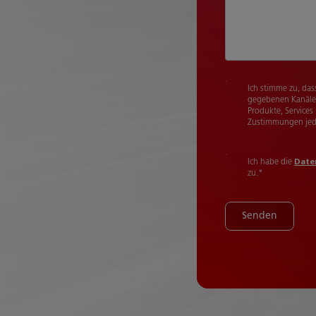
Ich stimme zu, das
gegebenen Kanäle 
Produkte, Services
Zustimmungen jede
Ich habe die
Date
zu.
*
Senden