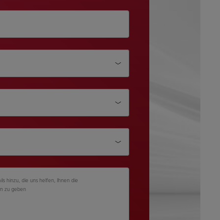
össe
ils hinzu, die uns helfen, Ihnen die
n zu geben