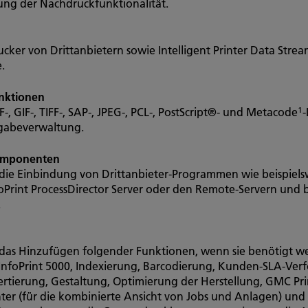
ung der Nachdruckfunktionalität.
ucker von Drittanbietern sowie Intelligent Printer Data Stre
.
unktionen
 GIF-, TIFF-, SAP-, JPEG-, PCL-, PostScript®- und Metacode
1
-
sgabeverwaltung.
komponenten
 die Einbindung von Drittanbieter-Programmen wie beispiels
rint ProcessDirector Server oder den Remote-Servern und biet
.
 das Hinzufügen folgender Funktionen, wenn sie benötigt we
n InfoPrint 5000, Indexierung, Barcodierung, Kunden-SLA-Ver
rtierung, Gestaltung, Optimierung der Herstellung, GMC Pri
ter (für die kombinierte Ansicht von Jobs und Anlagen) und