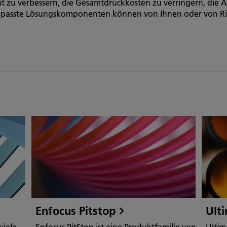
tät zu verbessern, die Gesamtdruckkosten zu verringern, d
gepasste Lösungskomponenten können von Ihnen oder von Ri
Enfocus Pitstop
Ult
viele
Enfocus PitStop ist eine Produktfamilie von
Ultim