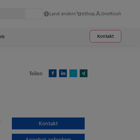
Land ändern
eShop
OneRicoh
Kontakt
hts
Teilen
X)
Facebook)
Linkedin)
Xing)
s
Kontakt
Angebot anfordern