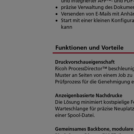
und integrierter AFP™- und PDF
präzise Verwaltung des Dokume
Versenden von E-Mails mit Anhän
Start mit einer kleinen Konfigu
kann
Funktionen und Vorteile
Druckvorschaueigenschaft
Ricoh ProcessDirector™ beschleuni
Muster an Seiten von einem Job zu
Prüfprozess für die Genehmigung ei
Anzeigenbasierte Nachdrucke
Die Lösung minimiert kostspielige F
Warteschlange für präzise Neuplat
einer Spool-Datei.
Gemeinsames Backbone, modulare 