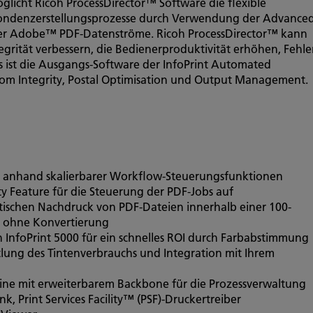
licht Ricoh ProcessDirector™ Software die flexible
pondenzerstellungsprozesse durch Verwendung der Advance
er Adobe™ PDF-Datenströme. Ricoh ProcessDirector™ kann
grität verbessern, die Bedienerproduktivität erhöhen, Fehle
s ist die Ausgangs-Software der InfoPrint Automated
om Integrity, Postal Optimisation und Output Management.
 anhand skalierbarer Workflow-Steuerungsfunktionen
y Feature für die Steuerung der PDF-Jobs auf
chen Nachdruck von PDF-Dateien innerhalb einer 100-
e ohne Konvertierung
en InfoPrint 5000 für ein schnelles ROI durch Farbabstimmung
tlung des Tintenverbrauchs und Integration mit Ihrem
ine mit erweiterbarem Backbone für die Prozessverwaltung
 Print Services Facility™ (PSF)-Druckertreiber