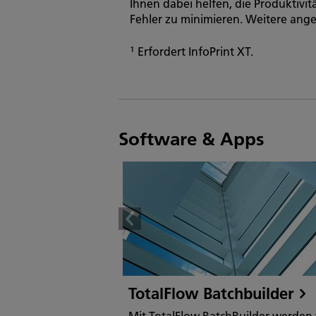
Ihnen dabei helfen, die Produktivi
Fehler zu minimieren. Weitere an
1
Erfordert InfoPrint XT.
Software & Apps
TotalFlow Batchbuilder
Mit TotalFlow BatchBuilder werden 