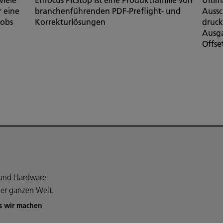
r eine
branchenführenden PDF-Preflight- und
Aussc
jobs
Korrekturlösungen
druck
Ausga
Offse
e und Hardware
er ganzen Welt.
s wir machen