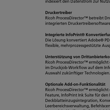
indexiert den Datenstrom zur Nutz
Druckertreiber
Ricoh ProcessDirector™ betreibt Dr
integrierten Druckertreibersoftware
Integrierte InfoPrint® Konvertierf
Die Lösung konvertiert Adobe® PDF-,
flexible, mehrprozessgestützte Au
Unterstützung von Drittanbieter
Ricoh ProcessDirector™ ermöglicht
im Druckjob-Workflow auf dem InfoP
Auswahl zukünftiger Technologien
Optionale Add-on-Funktionalität
Ricoh ProcessDirector™ ermöglicht
Feature, InfoPrint Ink Suite für de
Deckblatteinzugsintegration, Konve
Leerbereichsverwaltung, Befehlscen