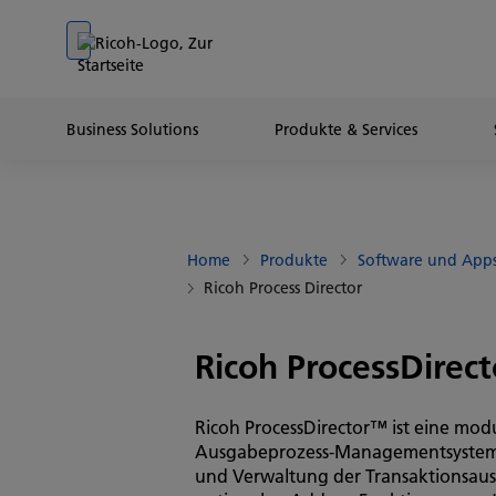
Go to banner
Go to content
Go to footer
Business Solutions
Produkte & Services
Home
Produkte
Software und App
Ricoh Process Director
Ricoh ProcessDirec
Ricoh ProcessDirector™ ist eine modu
Ausgabeprozess-Managementsystem bi
und Verwaltung der Transaktionsaus