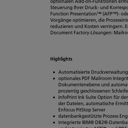
optionalen Add-on-Funktionen ermög
Steuerung Ihrer Druck- und Korres
Function Presentation™ (AFP™)- od
Vorgänge optimieren, die Prozessinte
reduzieren und Kosten verringern. E
Document Factory-Lösungen: Mailro
Highlights
Automatisierte Druckverwaltung
optionales PDF Mailroom Integrit
Dokumentenebene und automatis
prozentig geschlossenen Schleif
InfoPrint Ink Suite Option für d
der Dateien, automatische Ermit
Enfocus PitStop Server
datenbankgestützte Prozess Eng
integrierte IBM® DB2®-Datenbank,