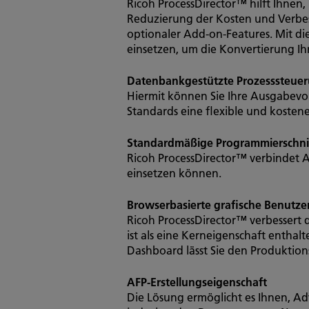
Ricoh ProcessDirector™ hilft Ihnen
Reduzierung der Kosten und Verbes
optionaler Add-on-Features. Mit d
einsetzen, um die Konvertierung Ih
Datenbankgestützte Prozesssteue
Hiermit können Sie Ihre Ausgabevo
Standards eine flexible und kosten
Standardmäßige Programmierschnit
Ricoh ProcessDirector™ verbindet A
einsetzen können.
Browserbasierte grafische Benutze
Ricoh ProcessDirector™ verbessert 
ist als eine Kerneigenschaft enthal
Dashboard lässt Sie den Produktio
AFP-Erstellungseigenschaft
Die Lösung ermöglicht es Ihnen, A