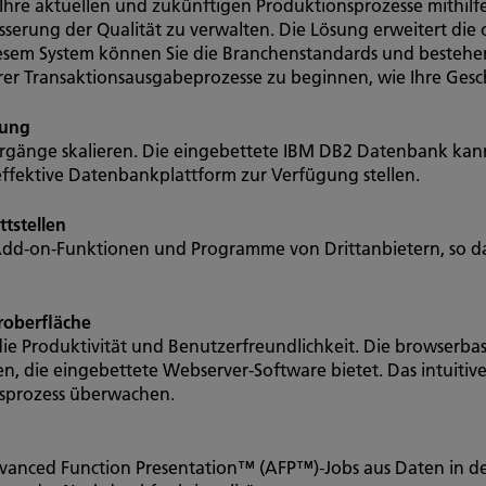
, Ihre aktuellen und zukünftigen Produktionsprozesse mithil
serung der Qualität zu verwalten. Die Lösung erweitert die
iesem System können Sie die Branchenstandards und bestehe
rer Transaktionsausgabeprozesse zu beginnen, wie Ihre Gesc
rung
rgänge skalieren. Die eingebettete IBM DB2 Datenbank kan
effektive Datenbankplattform zur Verfügung stellen.
tstellen
dd-on-Funktionen und Programme von Drittanbietern, so dass
roberfläche
die Produktivität und Benutzerfreundlichkeit. Die browserba
ten, die eingebettete Webserver-Software bietet. Das intuiti
nsprozess überwachen.
dvanced Function Presentation™ (AFP™)-Jobs aus Daten in de