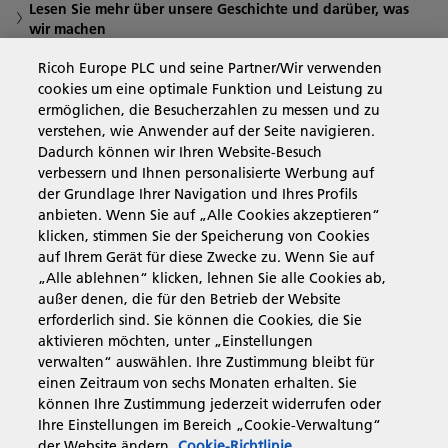
Lesen Sie mehr über unsere Geschichte und darüber, was
wir machen
Ricoh Europe PLC und seine Partner/Wir verwenden
cookies um eine optimale Funktion und Leistung zu
Business Solutions
ermöglichen, die Besucherzahlen zu messen und zu
verstehen, wie Anwender auf der Seite navigieren.
Dadurch können wir Ihren Website-Besuch
Produkte & Services
verbessern und Ihnen personalisierte Werbung auf
der Grundlage Ihrer Navigation und Ihres Profils
anbieten. Wenn Sie auf „Alle Cookies akzeptieren“
Support & Kontakt
klicken, stimmen Sie der Speicherung von Cookies
auf Ihrem Gerät für diese Zwecke zu. Wenn Sie auf
„Alle ablehnen“ klicken, lehnen Sie alle Cookies ab,
Governance & Policies
außer denen, die für den Betrieb der Website
erforderlich sind. Sie können die Cookies, die Sie
aktivieren möchten, unter „Einstellungen
verwalten“ auswählen. Ihre Zustimmung bleibt für
einen Zeitraum von sechs Monaten erhalten. Sie
Folgen Sie uns
können Ihre Zustimmung jederzeit widerrufen oder
Ihre Einstellungen im Bereich „Cookie-Verwaltung“
der Website ändern.
Cookie-Richtlinie