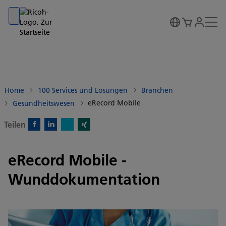
Go to banner
Go to content
Go to footer
Home
100 Services und Lösungen
Branchen
eRecord Mobile
Gesundheitswesen
Teilen
X)
Facebook)
Linkedin)
Xing)
eRecord Mobile -
Wunddokumentation