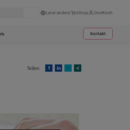
Land ändern
eShop
OneRicoh
Kontakt
hts
Teilen
X)
Facebook)
Linkedin)
Xing)