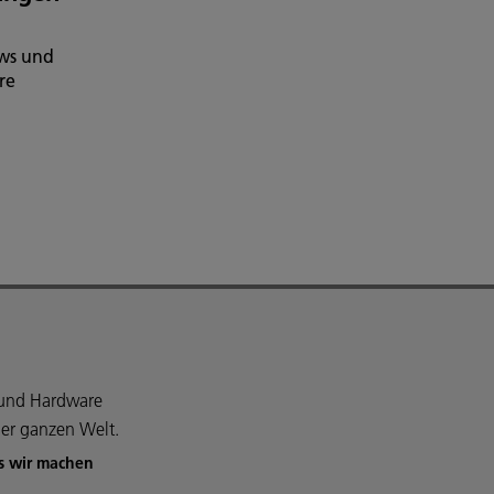
ows und
re
e und Hardware
er ganzen Welt.
s wir machen