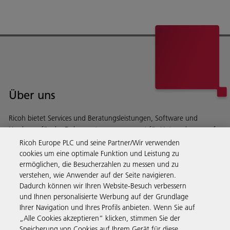
Über uns
Ricoh bietet Services und Beratungsleistungen, Software und
Hardware für das Dokumentenmanagement für Unternehmen auf
der ganzen Welt.
Ricoh Europe PLC und seine Partner/Wir verwenden
Lesen Sie mehr über unsere Geschichte und darüber, was
cookies um eine optimale Funktion und Leistung zu
wir machen
ermöglichen, die Besucherzahlen zu messen und zu
verstehen, wie Anwender auf der Seite navigieren.
Dadurch können wir Ihren Website-Besuch verbessern
und Ihnen personalisierte Werbung auf der Grundlage
Ihrer Navigation und Ihres Profils anbieten. Wenn Sie auf
Business Solutions
„Alle Cookies akzeptieren“ klicken, stimmen Sie der
Speicherung von Cookies auf Ihrem Gerät für diese