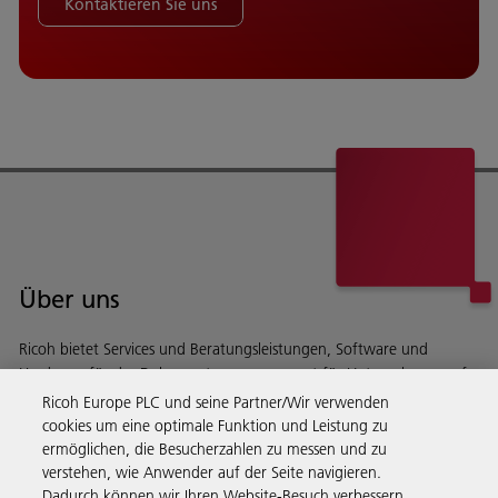
Kontaktieren Sie uns
Über uns
Ricoh bietet Services und Beratungsleistungen, Software und
Hardware für das Dokumentenmanagement für Unternehmen auf
der ganzen Welt.
Ricoh Europe PLC und seine Partner/Wir verwenden
Lesen Sie mehr über unsere Geschichte und darüber, was
cookies um eine optimale Funktion und Leistung zu
wir machen
ermöglichen, die Besucherzahlen zu messen und zu
verstehen, wie Anwender auf der Seite navigieren.
Dadurch können wir Ihren Website-Besuch verbessern