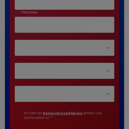
* Pflichtfeld
Abteilung
Position
Unternehmensgrösse
Ich habe die
Datenschutzerklärung
gelesen und
stimme dieser zu*
*