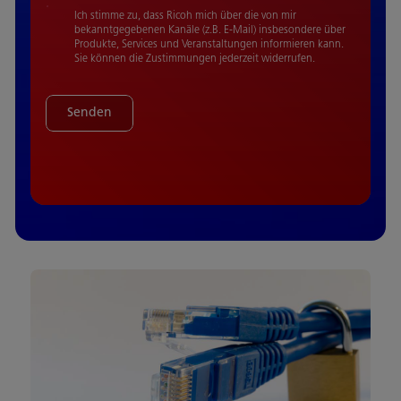
Ich stimme zu, dass Ricoh mich über die von mir
bekanntgegebenen Kanäle (z.B. E-Mail) insbesondere über
Produkte, Services und Veranstaltungen informieren kann.
Sie können die Zustimmungen jederzeit widerrufen.
Senden