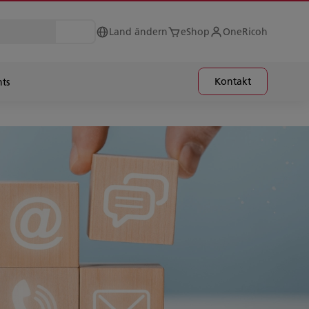
Land ändern
eShop
OneRicoh
Kontakt
hts