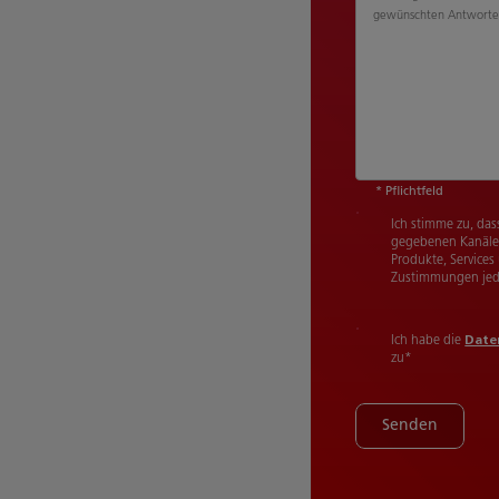
gewünschten Antworte
* Pflichtfeld
Ich stimme zu, das
gegebenen Kanäle 
Produkte, Services
Zustimmungen jede
Ich habe die
Date
zu
*
Senden