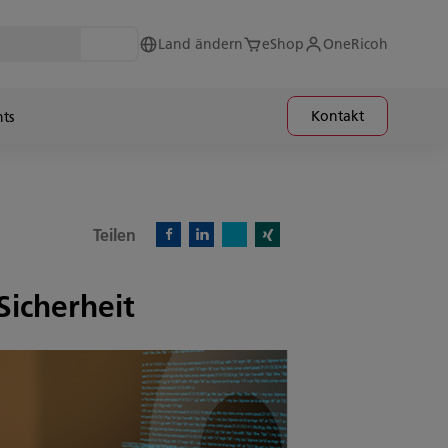
Land ändern
eShop
OneRicoh
Kontakt
hts
Teilen
X)
Facebook)
Linkedin)
Xing)
icherheit