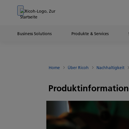
Go to banner
Go to content
Go to footer
Business Solutions
Produkte & Services
Home
Über Ricoh
Nachhaltigkeit
Produktinformation