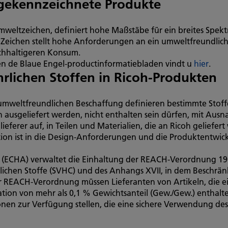
gekennzeichnete Produkte
Umweltzeichen, definiert hohe Maßstäbe für ein breites Spe
 Zeichen stellt hohe Anforderungen an ein umweltfreundlich
nachhaltigeren Konsum.
 en de Blaue Engel-productinformatiebladen vindt u
hier
.
rlichen Stoffen in Ricoh-Produkten
 umweltfreundlichen Beschaffung definieren bestimmte Stoffe
ausgeliefert werden, nicht enthalten sein dürfen, mit Aus
ieferer auf, in Teilen und Materialien, die an Ricoh geliefer
tion ist in die Design-Anforderungen und die Produktentwick
(ECHA) verwaltet die Einhaltung der REACH-Verordnung 1907
lichen Stoffe (SVHC) und des Anhangs XVII, in dem Beschrä
r REACH-Verordnung müssen Lieferanten von Artikeln, die e
ation von mehr als 0,1 % Gewichtsanteil (Gew./Gew.) enthal
en zur Verfügung stellen, die eine sichere Verwendung des 