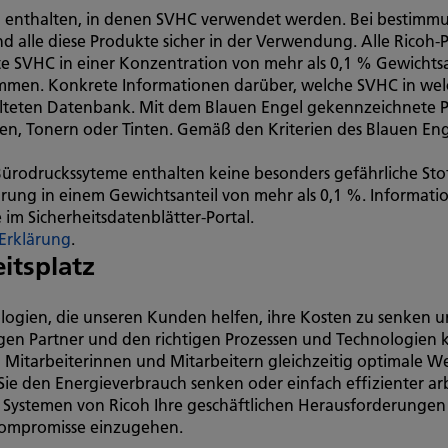
kel enthalten, in denen SVHC verwendet werden. Bei best
 alle diese Produkte sicher in der Verwendung. Alle Ricoh-
te SVHC in einer Konzentration von mehr als 0,1 % Gewichtsa
en. Konkrete Informationen darüber, welche SVHC in welc
alteten Datenbank. Mit dem Blauen Engel gekennzeichnete 
en, Tonern oder Tinten. Gemäß den Kriterien des Blauen En
 Bürodruckssyteme enthalten keine besonders gefährliche S
ung in einem Gewichtsanteil von mehr als 0,1 %. Informati
 im Sicherheitsdatenblätter-Portal.
Erklärung
.
itsplatz
gien, die unseren Kunden helfen, ihre Kosten zu senken und
tigen Partner und den richtigen Prozessen und Technologien k
itarbeiterinnen und Mitarbeitern gleichzeitig optimale We
Sie den Energieverbrauch senken oder einfach effizienter ar
den Systemen von Ricoh Ihre geschäftlichen Herausforderunge
Kompromisse einzugehen.