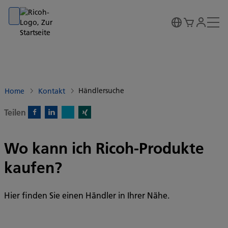
Go to banner
Go to content
Go to footer
Händlersuche
Home
Kontakt
Teilen
X)
Facebook)
Linkedin)
Xing)
Wo kann ich Ricoh-Produkte
kaufen?
Hier finden Sie einen Händler in Ihrer Nähe.