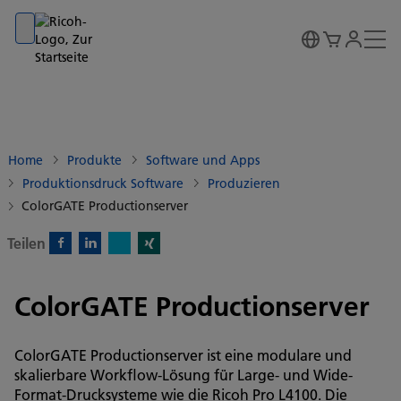
Go to banner
Go to content
Go to footer
Home
Produkte
Software und Apps
Produktionsdruck Software
Produzieren
ColorGATE Productionserver
Teilen
X)
Facebook)
Linkedin)
Xing)
ColorGATE Productionserver
ColorGATE Productionserver ist eine modulare und
skalierbare Workflow-Lösung für Large- und Wide-
Format-Drucksysteme wie die Ricoh Pro L4100. Die